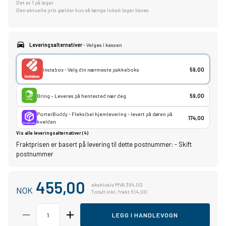
Det er 1 på lager
Den aktuelle pris gælder kun så længe lokalt lager haves
Leveringsalternativer
- Velges i kassen
Instabox - Velg din nærmeste pakkeboks
59,00
Bring – Leveres på hentested nær deg
59,00
PorterBuddy - Fleksibel hjemlevering - levert på døren på
174,00
kvelden
Vis alle leveringsalternativer (4)
Fraktprisen er basert på levering til dette postnummer:
-
Skift
postnummer
455,00
eksklusiv MVA 364,00
NOK
Totalt inkl. frakt 514,00
LEGG I HANDLEVOGN