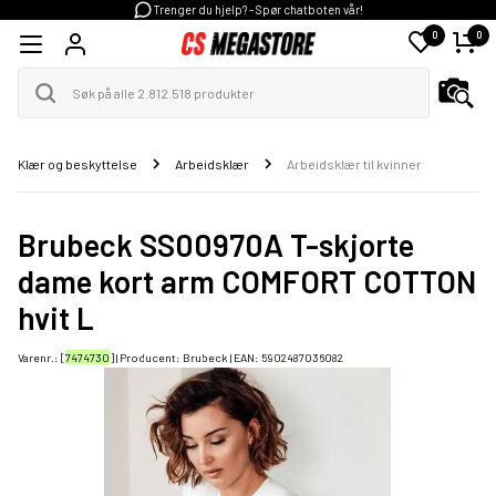
Trenger du hjelp? - Spør chatboten vår!
0
0
Klær og beskyttelse
Arbeidsklær
Arbeidsklær til kvinner
Brubeck SS00970A T-skjorte
dame kort arm COMFORT COTTON
hvit L
Varenr.: [
7474730
] | Producent:
Brubeck
| EAN:
5902487036082