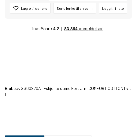
Lagre til senere
Send lenke til en venn
Legg til i liste
Brubeck SS00970A T-skjorte dame kort arm COMFORT COTTON hvit
L