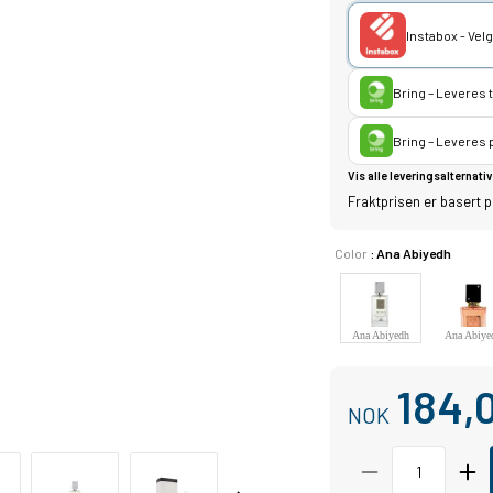
Instabox - Ve
Bring – Leveres 
Bring – Leveres
Vis alle leveringsalternativ
Fraktprisen er basert p
Color
: Ana Abiyedh
Ana Abiyedh
Ana Abiye
Coral
184,
NOK