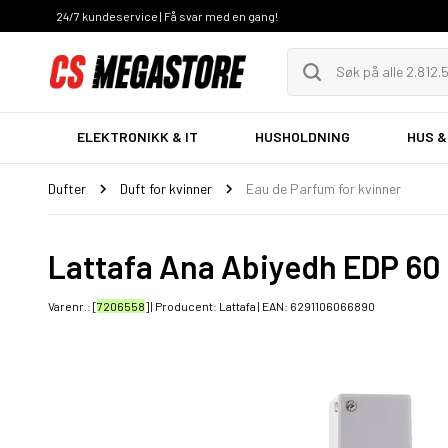
24/7 kundeservice | Få svar med en gang!
ELEKTRONIKK & IT
HUSHOLDNING
HUS &
Dufter
Duft for kvinner
Eau de Parfum for kvinner
Lattafa Ana Abiyedh EDP 60
Varenr.: [
7206558
] | Producent:
Lattafa
| EAN:
6291106066890