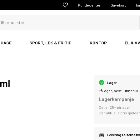
Kundecenter
Gavekort
In
 HAGE
SPORT, LEK & FRITID
KONTOR
EL & V
 ml
Lager
På lager, bestill innen k
Lagerkampanje
Det er 25+ på lager
Den aktuelle pris gælder
Leveringsalternativ