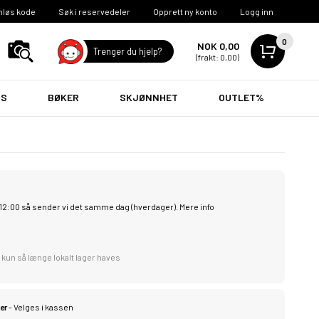
nløs kode
Søk i reservedeler
Opprett ny konto
Logg inn
0
NOK 0,00
Trenger du hjelp?
(frakt: 0,00)
VS
BØKER
SKJØNNHET
OUTLET%
l. 12:00 så sender vi det samme dag (hverdager).
Mere info
 kun så længe lokalt lager haves
er
- Velges i kassen