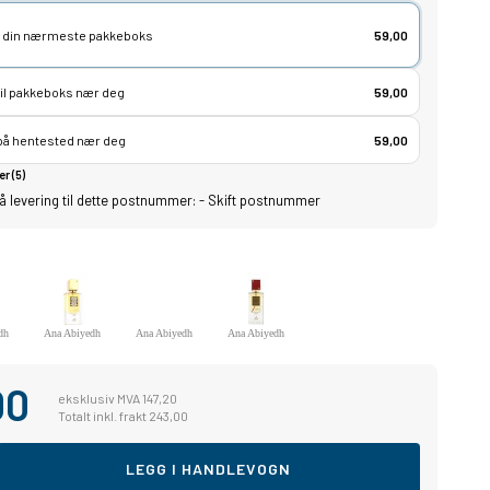
lg din nærmeste pakkeboks
59,00
til pakkeboks nær deg
59,00
 på hentested nær deg
59,00
er (5)
å levering til dette postnummer:
-
Skift postnummer
dh
Ana Abiyedh
Ana Abiyedh
Ana Abiyedh
Leather
Poudèe
Rouge
00
eksklusiv MVA 147,20
Totalt inkl. frakt 243,00
LEGG I HANDLEVOGN