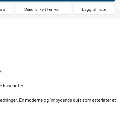
ere
Send lenke til en venn
Legg til i liste
e.
le basenoter.
anledninger. En moderne og innbydende duft som etterlater et