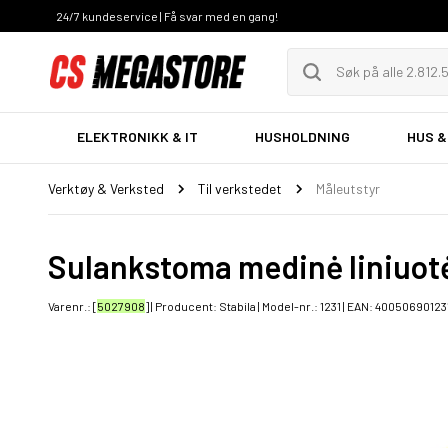
24/7 kundeservice | Få svar med en gang!
ELEKTRONIKK & IT
HUSHOLDNING
HUS &
Verktøy & Verksted
Til verkstedet
Måleutstyr
Sulankstoma medinė liniuotė 
Varenr.: [
5027908
] | Producent:
Stabila
| Model-nr.:
1231
| EAN:
40050690123