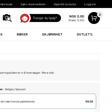
nløs kode
Søk i reservedeler
Opprett ny konto
Logg inn
0
NOK 0,00
Trenger du hjelp?
(frakt: 0,00)
VS
BØKER
SKJØNNHET
OUTLET%
leveringstiden er 4-6 hverdager.
Mere info
er
- Velges i kassen
lg din nærmeste pakkeboks
59,00