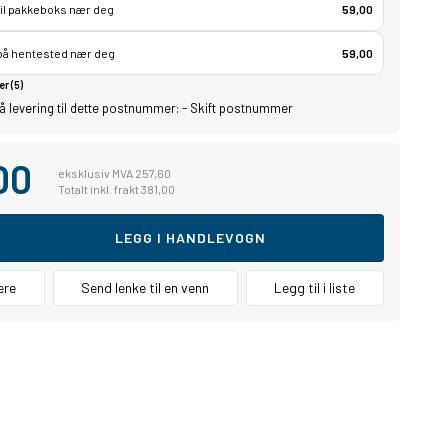
til pakkeboks nær deg
59,00
 på hentested nær deg
59,00
er (5)
å levering til dette postnummer:
-
Skift postnummer
00
eksklusiv MVA 257,60
Totalt inkl. frakt 381,00
LEGG I HANDLEVOGN
ere
Send lenke til en venn
Legg til i liste