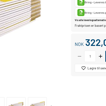
Bring – Leveres 
Bring – Leveres
Vis alle leveringsalternativ
Fraktprisen er basert p
322,
NOK
Lagre til sen