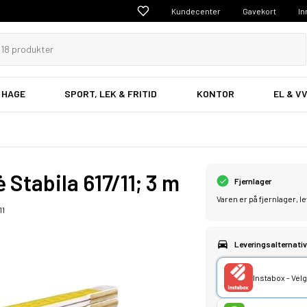
Kundecenter
Gavekort
In
 HAGE
SPORT, LEK & FRITID
KONTOR
EL & V
Stabila 617/11; 3 m
Fjernlager
Varen er på fjernlager, 
11
Leveringsalternativ
Instabox - Ve