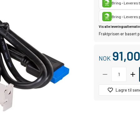
Bring – Leveres 
Bring – Leveres
Vis alle leveringsalternativ
Fraktprisen er basert p
91,0
NOK
Lagre til sen