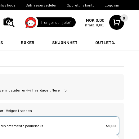
nløs kode
Søk i reservedeler
Opprett ny konto
Logg inn
0
NOK 0,00
Trenger du hjelp?
(frakt: 0,00)
VS
BØKER
SKJØNNHET
OUTLET%
leveringstiden er 4-7 hverdager.
Mere info
er
- Velges i kassen
lg din nærmeste pakkeboks
59,00