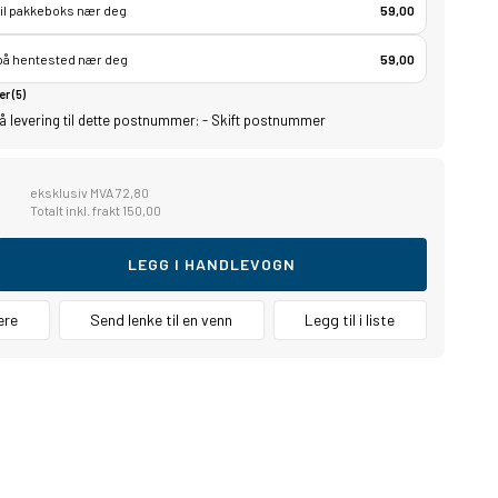
til pakkeboks nær deg
59,00
 på hentested nær deg
59,00
er (5)
å levering til dette postnummer:
-
Skift postnummer
0
eksklusiv MVA 72,80
Totalt inkl. frakt 150,00
LEGG I HANDLEVOGN
ere
Send lenke til en venn
Legg til i liste