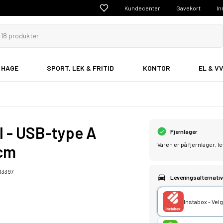
Kundecenter
Gavekort
In
 HAGE
SPORT, LEK & FRITID
KONTOR
EL & V
 - USB-type A
Fjernlager
Varen er på fjernlager, 
 cm
33397
Leveringsalternativ
Instabox - Ve