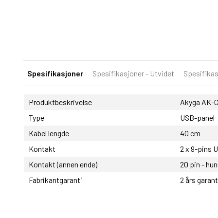
Spesifikasjoner
Spesifikasjoner - Utvidet
Spesifikas
Produktbeskrivelse
Akyga AK-CA
Type
USB-panel
Kabel lengde
40 cm
Kontakt
2 x 9-pins 
Kontakt (annen ende)
20 pin - hu
Fabrikantgaranti
2 års garant