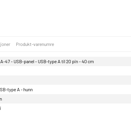
joner
Produkt-varenumre
-47 - USB-panel - USB-type A til 20 pin - 40 cm
USB-type A - hunn
nn
i