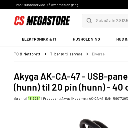
24/7 kundeservice | Få svar med en gang!
ELEKTRONIKK & IT
HUSHOLDNING
HUS &
PC & Nettbrett
Tilbehør til servere
Diverse
Akyga AK-CA-47 - USB-panel
(hunn) til 20 pin (hunn) - 40
Varenr.: [
4819254
] | Producent:
Akyga
| Model-nr.:
AK-CA-47
| EAN:
59017201