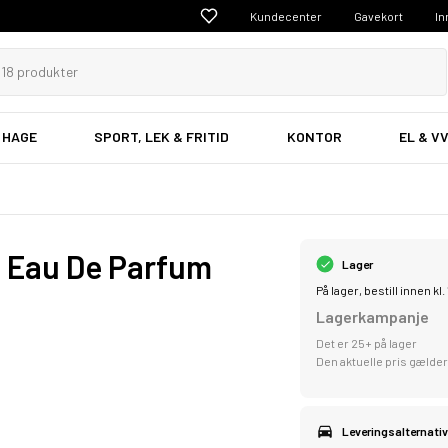
Kundecenter
Gavekort
In
 HAGE
SPORT, LEK & FRITID
KONTOR
EL & V
 Eau De Parfum
Lager
På lager, bestill innen k
Lagerkampanje
Det er 25+ på lager
Den aktuelle pris gælder
Leveringsalternativ