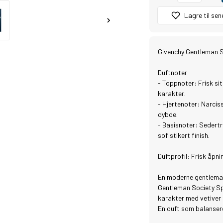
Lagre til sen
Givenchy Gentleman S
Duftnoter
- Toppnoter: Frisk si
karakter.
- Hjertenoter: Narciss
dybde.
- Basisnoter: Sedertr
sofistikert finish.
Duftprofil: Frisk åpn
En moderne gentleman
Gentleman Society Spo
karakter med vetiver 
En duft som balanserer