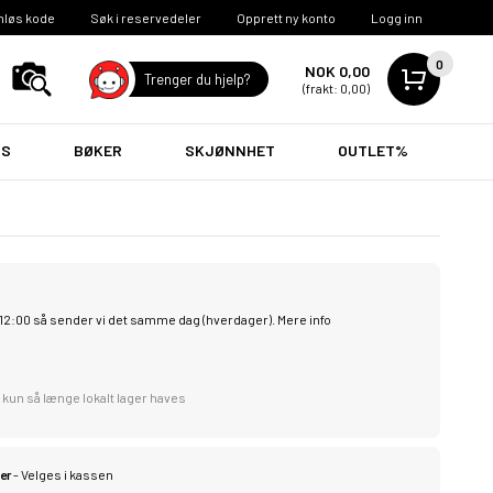
nløs kode
Søk i reservedeler
Opprett ny konto
Logg inn
0
NOK 0,00
Trenger du hjelp?
(frakt: 0,00)
VS
BØKER
SKJØNNHET
OUTLET%
l. 12:00 så sender vi det samme dag (hverdager).
Mere info
 kun så længe lokalt lager haves
er
- Velges i kassen