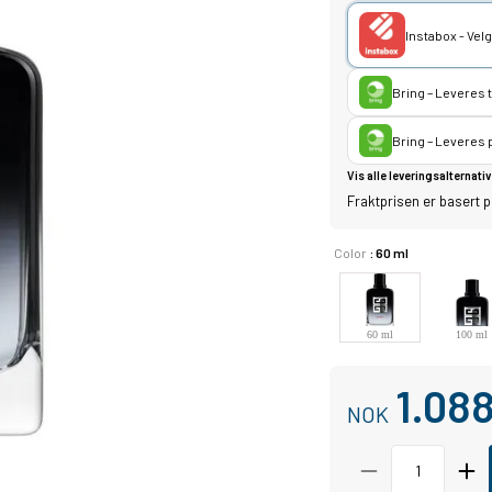
Instabox - Ve
Bring – Leveres 
Bring – Leveres
Vis alle leveringsalternativ
Fraktprisen er basert p
Color
: 60 ml
60 ml
100 ml
1.08
NOK