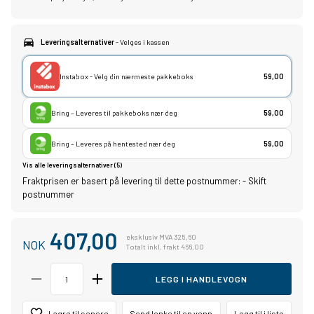
Leveringsalternativer
- Velges i kassen
Instabox - Velg din nærmeste pakkeboks
59,00
Bring – Leveres til pakkeboks nær deg
59,00
Bring – Leveres på hentested nær deg
59,00
Vis alle leveringsalternativer (5)
Fraktprisen er basert på levering til dette postnummer:
-
Skift
postnummer
407,00
eksklusiv MVA 325,60
NOK
Totalt inkl. frakt 466,00
LEGG I HANDLEVOGN
Lagre til senere
Send lenke til en venn
Legg til i liste