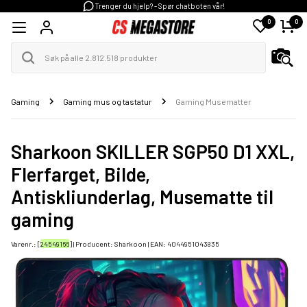
Trenger du hjelp? - Spør chatboten vår!
0
0
Gaming
Gaming mus og tastatur
Gaming Musematter
Sharkoon SKILLER SGP50 D1 XXL,
Flerfarget, Bilde,
Antiskliunderlag, Musematte til
gaming
Varenr.: [
24549166
] | Producent:
Sharkoon
| EAN:
4044951043835