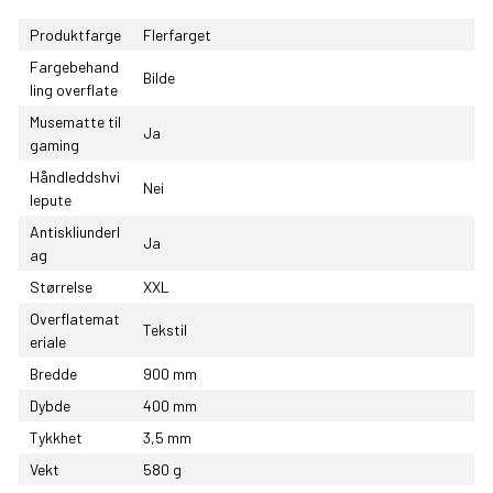
Produktfarge
Flerfarget
Fargebehand
Bilde
ling overflate
Musematte til
Ja
gaming
Håndleddshvi
Nei
lepute
Antiskliunderl
Ja
ag
Størrelse
XXL
Overflatemat
Tekstil
eriale
Bredde
900 mm
Dybde
400 mm
Tykkhet
3,5 mm
Vekt
580 g