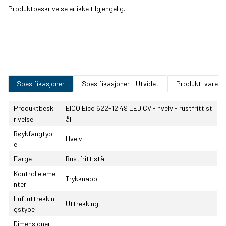
Produktbeskrivelse er ikke tilgjengelig.
Spesifikasjoner
Spesifikasjoner - Utvidet
Produkt-varenu
Produktbesk
EICO Eico 622-12 49 LED CV - hvelv - rustfritt st
rivelse
ål
Røykfangtyp
Hvelv
e
Farge
Rustfritt stål
Kontrolleleme
Trykknapp
nter
Luftuttrekkin
Uttrekking
gstype
Dimensjoner