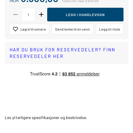
NOK
Totalt inkl. frakt 3.900,00
LEGG I HANDLEVOGN
Lagre til senere
Send lenke til en venn
Legg til i liste
HAR DU BRUK FOR RESERVEDELER? FINN
RESERVEDELER HER.
Les ytterligere spesifikasjoner og beskrivelse.