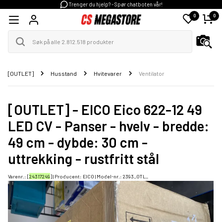
Trenger du hjelp? - Spør chatboten vår!
0
0
[OUTLET]
Husstand
Hvitevarer
Ventilator
[OUTLET] - EICO Eico 622-12 49
LED CV - Panser - hvelv - bredde:
49 cm - dybde: 30 cm -
uttrekking - rustfritt stål
Varenr.: [
24317249
] | Producent:
EICO
| Model-nr.:
2393_OTL_