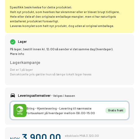
Spesifikk beskrivelse for dette produktet:
Helt nyt produkt, som hverken har skrammer eller er blevet brugt tidligere.
Hele eller dele af den originale emballage mangler, men vi har naturligvis
emballeret produktet forsvarligt.
Leveres komplet som helt nyt produkt, dog uden al original emballage.
Lager
På lager, bestill innen kl. 12:00 så sender vi det samme dag (hverdager).
Mere info
Lagerkampanje
Det er 1 på lager
Den aktuelle pris gælder kun så længe lokalt lager haves
Leveringsalternativer
- Velges i kassen
Bring - Hjemlevering - Levering til nærmeste
Gratis frakt
fortauskant på hverdager mellom 08:00-16:00
3.900,00
eksklusiv MVA 3.120,00