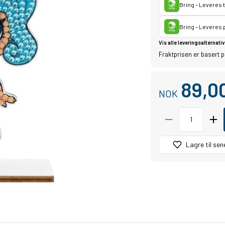
Bring – Leveres 
Bring – Leveres
Vis alle leveringsalternativ
Fraktprisen er basert p
89,0
NOK
Lagre til sen