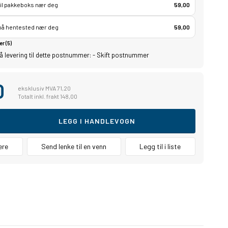
til pakkeboks nær deg
59,00
 på hentested nær deg
59,00
er (5)
å levering til dette postnummer:
-
Skift postnummer
0
eksklusiv MVA 71,20
Totalt inkl. frakt 148,00
LEGG I HANDLEVOGN
ere
Send lenke til en venn
Legg til i liste