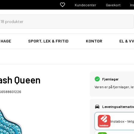
Kundecenter
Gavekort
In
 HAGE
SPORT, LEK & FRITID
KONTOR
EL & V
ash Queen
Fjernlager
Varen er på fjernlager, 
56588601226
Leveringsalternativ
Instabox - Ve