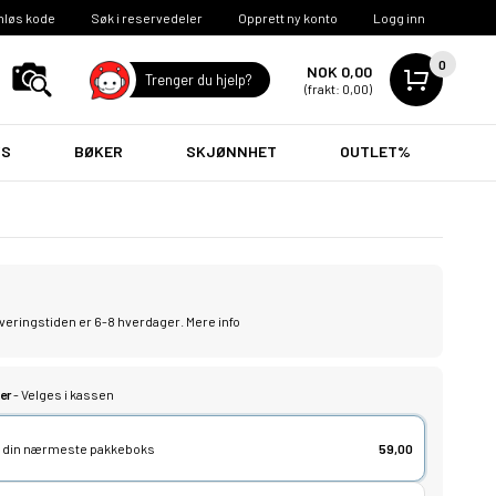
nløs kode
Søk i reservedeler
Opprett ny konto
Logg inn
0
NOK 0,00
Trenger du hjelp?
(frakt: 0,00)
VS
BØKER
SKJØNNHET
OUTLET%
leveringstiden er 6-8 hverdager.
Mere info
er
- Velges i kassen
lg din nærmeste pakkeboks
59,00