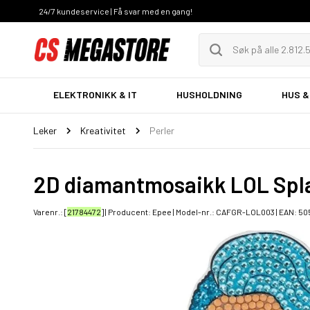
24/7 kundeservice | Få svar med en gang!
ELEKTRONIKK & IT
HUSHOLDNING
HUS &
Leker
Kreativitet
Perler
2D diamantmosaikk LOL Spl
Varenr.: [
21784472
] | Producent:
Epee
| Model-nr.:
CAFGR-LOL003
| EAN:
50