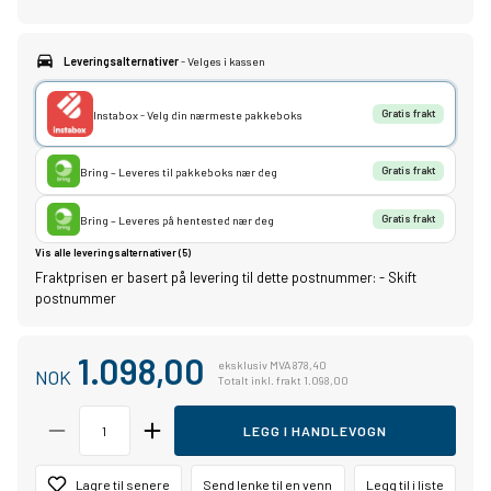
Leveringsalternativer
- Velges i kassen
Instabox - Velg din nærmeste pakkeboks
Gratis frakt
Bring – Leveres til pakkeboks nær deg
Gratis frakt
Bring – Leveres på hentested nær deg
Gratis frakt
Vis alle leveringsalternativer (5)
Fraktprisen er basert på levering til dette postnummer:
-
Skift
postnummer
1.098,00
eksklusiv MVA 878,40
NOK
Totalt inkl. frakt 1.098,00
LEGG I HANDLEVOGN
Lagre til senere
Send lenke til en venn
Legg til i liste