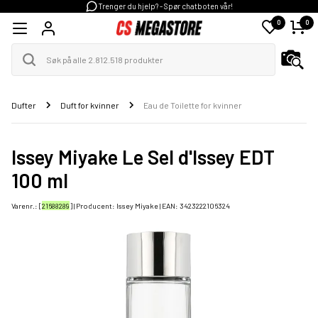
Trenger du hjelp? - Spør chatboten vår!
0
0
Dufter
Duft for kvinner
Eau de Toilette for kvinner
Issey Miyake Le Sel d'Issey EDT
100 ml
Varenr.: [
21688289
] | Producent:
Issey Miyake
| EAN:
3423222106324