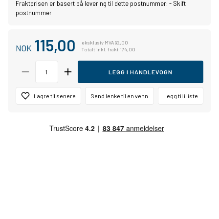
Fraktprisen er basert på levering til dette postnummer:
-
Skift
postnummer
115,00
eksklusiv MVA 92,00
NOK
Totalt inkl. frakt 174,00
LEGG I HANDLEVOGN
Lagre til senere
Send lenke til en venn
Legg til i liste