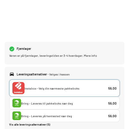
Fjernlager
Varen er på fjernlager, leveringstiden er 3-4 hverdager.
Mere info
Leveringsalternativer
- Velges i kassen
Instabox - Velg din nærmeste pakkeboks
59,00
Bring – Leveres til pakkeboks nær deg
59,00
Bring – Leveres på hentested nær deg
59,00
Vis alle leveringsalternativer (5)