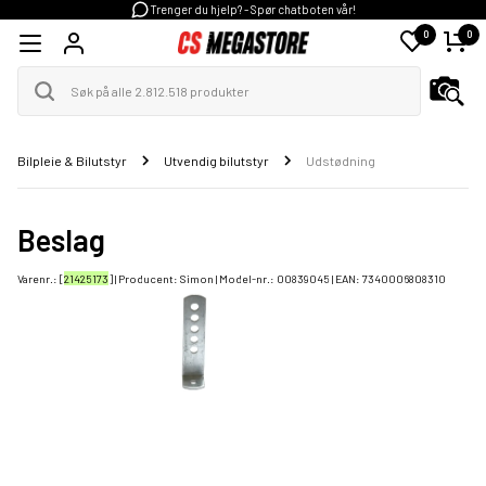
Trenger du hjelp? - Spør chatboten vår!
0
0
Bilpleie & Bilutstyr
Utvendig bilutstyr
Udstødning
Beslag
Varenr.: [
21425173
] | Producent:
Simon
| Model-nr.:
00839045
| EAN:
7340006808310