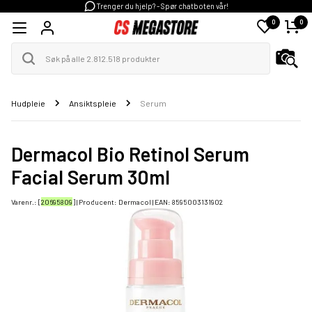
Trenger du hjelp? - Spør chatboten vår!
0
0
Hudpleie
Ansiktspleie
Serum
Dermacol Bio Retinol Serum
Facial Serum 30ml
Varenr.: [
20695809
] | Producent:
Dermacol
| EAN:
8595003131902