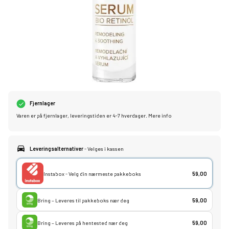
Fjernlager
Varen er på fjernlager, leveringstiden er 4-7 hverdager.
Mere info
Leveringsalternativer
- Velges i kassen
Instabox - Velg din nærmeste pakkeboks
59,00
Bring – Leveres til pakkeboks nær deg
59,00
Bring – Leveres på hentested nær deg
59,00