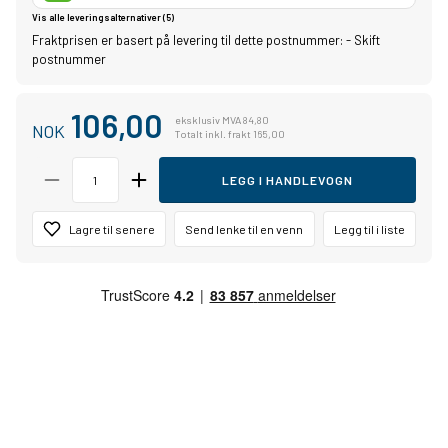
Vis alle leveringsalternativer (5)
Fraktprisen er basert på levering til dette postnummer:
-
Skift
postnummer
106,00
eksklusiv MVA 84,80
NOK
Totalt inkl. frakt 165,00
LEGG I HANDLEVOGN
Lagre til senere
Send lenke til en venn
Legg til i liste