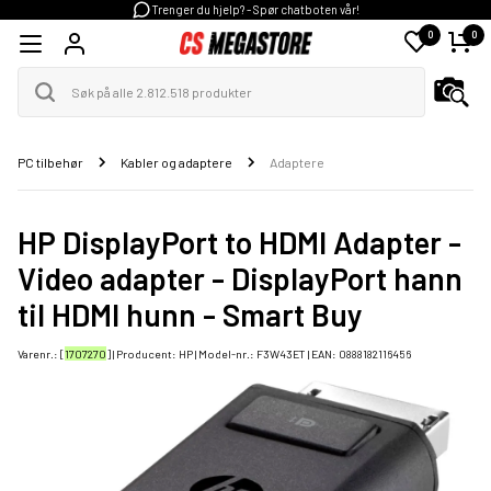
Trenger du hjelp? - Spør chatboten vår!
0
0
PC tilbehør
Kabler og adaptere
Adaptere
HP DisplayPort to HDMI Adapter -
Video adapter - DisplayPort hann
til HDMI hunn - Smart Buy
Varenr.: [
1707270
] | Producent:
HP
| Model-nr.:
F3W43ET
| EAN:
0888182116456