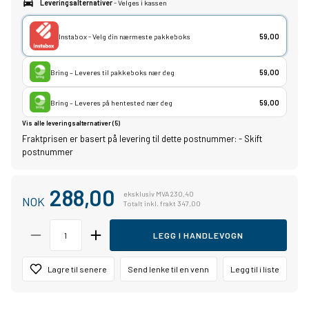
Leveringsalternativer
- Velges i kassen
Instabox - Velg din nærmeste pakkeboks
59,00
Bring – Leveres til pakkeboks nær deg
59,00
Bring – Leveres på hentested nær deg
59,00
Vis alle leveringsalternativer (5)
Fraktprisen er basert på levering til dette postnummer:
-
Skift
postnummer
288,00
eksklusiv MVA 230,40
NOK
Totalt inkl. frakt 347,00
LEGG I HANDLEVOGN
Lagre til senere
Send lenke til en venn
Legg til i liste