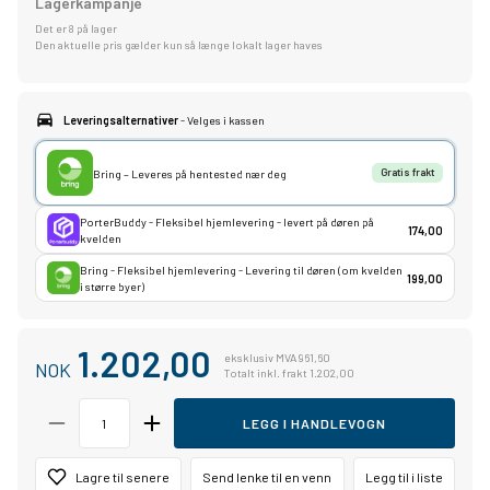
Lagerkampanje
Det er 8 på lager
Den aktuelle pris gælder kun så længe lokalt lager haves
Leveringsalternativer
- Velges i kassen
Bring – Leveres på hentested nær deg
Gratis frakt
PorterBuddy - Fleksibel hjemlevering - levert på døren på
174,00
kvelden
Bring - Fleksibel hjemlevering - Levering til døren (om kvelden
199,00
i større byer)
1.202,00
eksklusiv MVA 961,60
NOK
Totalt inkl. frakt 1.202,00
LEGG I HANDLEVOGN
Lagre til senere
Send lenke til en venn
Legg til i liste