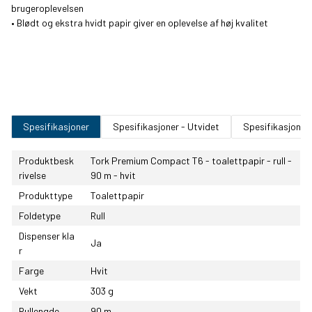
brugeroplevelsen
• Blødt og ekstra hvidt papir giver en oplevelse af høj kvalitet
Spesifikasjoner
Spesifikasjoner - Utvidet
Spesifikasjoner
Produktbesk
Tork Premium Compact T6 - toalettpapir - rull -
rivelse
90 m - hvit
Produkttype
Toalettpapir
Foldetype
Rull
Dispenser kla
Ja
r
Farge
Hvit
Vekt
303 g
Rullengde
90 m