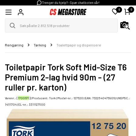
Trenger du hjelp? - Spør chatboten vår!
0
0
Rengjøring
Tørking
Toalettpapir og dispensere
Toiletpapir Tork Soft Mid-Size T6
Premium 2-lag hvid 90m - (27
ruller pr. karton)
Varenr.: [
1700671
] | Producent:
Tork
| Model-nr.:
127520
| EAN:
7322540475906
| UNSPSC.:
14111704
| EL-nr.:
3311127500