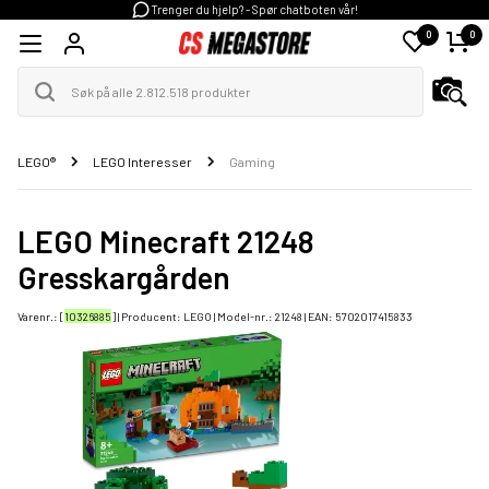
Trenger du hjelp? - Spør chatboten vår!
0
0
LEGO®
LEGO Interesser
Gaming
LEGO Minecraft 21248
Gresskargården
Varenr.: [
10326885
] | Producent:
LEGO
| Model-nr.:
21248
| EAN:
5702017415833