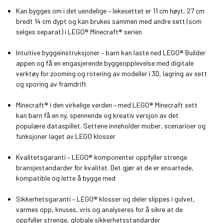
Kan bygges om i det uendelige – lekesettet er 11 cm høyt, 27 cm
bredt 14 cm dypt og kan brukes sammen med andre sett (som
selges separat) i LEGO® Minecraft® serien
Intuitive byggeinstruksjoner – barn kan laste ned LEGO® Builder
appen og få en engasjerende byggeopplevelse med digitale
verktøy for zooming og rotering av modeller i 3D, lagring av sett
og sporing av framdrift
Minecraft® i den virkelige verden – med LEGO® Minecraft sett
kan barn få en ny, spennende og kreativ versjon av det
populære dataspillet. Settene inneholder mober, scenarioer og
funksjoner laget av LEGO klosser
Kvalitetsgaranti – LEGO® komponenter oppfyller strenge
bransjestandarder for kvalitet. Det gjør at de er ensartede,
kompatible og lette å bygge med
Sikkerhetsgaranti – LEGO® klosser og deler slippes i gulvet,
varmes opp, knuses, vris og analyseres for å sikre at de
oppfyller strenge, globale sikkerhetsstandarder