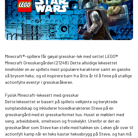
Minecraft®-spillere får gøyal gresskar-lek med settet LEGO®
Minecraft Gresskargården (21248). Dette allsidige lekesettet
inneholder en av spillets mest populære karakterer samt en ganske
så brysom heks, og vil inspirere barn fra åtte år til å finne på utallige
actionfylte eventyr i gresskaråkeren.
Fysisk Minecraft-lekesett med gresskar
Dette lekesettet er basert på spillets velkjente og beryktede
sumplandskap og inkluderer hovedkarakteren Steve på en
gresskargård med et gresskarformet hus. Huset er møblert med
seng, arbeidsbenk, smelteovn og froskelykt. Utenfor er det en
gresskaråker som Steve kan stelle med hakken sin. Leken går over til
actionfylt kamp når en heks kaster heksebrygg på Steve, og han må