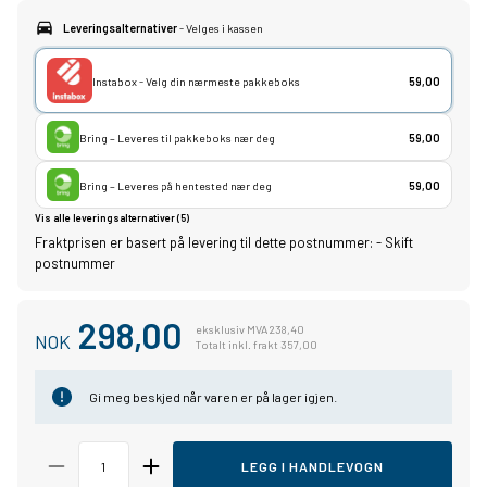
Leveringsalternativer
- Velges i kassen
Instabox - Velg din nærmeste pakkeboks
59,00
Bring – Leveres til pakkeboks nær deg
59,00
Bring – Leveres på hentested nær deg
59,00
Vis alle leveringsalternativer (5)
Fraktprisen er basert på levering til dette postnummer:
-
Skift
postnummer
298,00
eksklusiv MVA 238,40
NOK
Totalt inkl. frakt 357,00
Gi meg beskjed når varen er på lager igjen.
LEGG I HANDLEVOGN