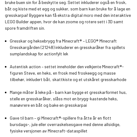
bruke buen sin for å beskytte seg. Settet inkluderer også en frosk,
båt og kiste med et egg og sukker, som barn kan bruke for å lage en
gresskarpai! Byggere kan få ekstra digital moro med den interaktive
LEGO Builder appen, hvor de kan zoome og rotere sett i 3D samt
spore framdriften sin.
Gresskar og heksebrygg fra Minecraft® – LEGO® Minecraft
Gresskargården (21248) inkluderer en gresskaråker fra spillets
sumplandskap for actionfylt lek
Autentisk action – settet inneholder den velkjente Minecraft®-
figuren Steve, en heks, en frosk med froskeegg og masse
tilbehør, inkludert båt, skattkiste og et utskåret gresskarhode
Mange måter å leke på – barn kan bygge et gresskarformet hus,
stelle en gresskaråker, slåss mot en brygg-kastende heks,
manøvrere en båt og bake en gresskarpai
Gave til barn – gi Minecraft®-spillere fra åtte år en flott
bursdags-, jule eller overraskelsesgave med denne allsidige,
fysiske versjonen av Minecraft-dataspillet