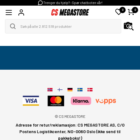
Trenger du hjelp? - Spør chatboten vår!
0
0
© CS MEGASTORE
Adresse for retur/reklamasjon: CS MEGASTORE AS, C/O
Postens Logistikcenter, NO-0060 Oslo (ikke send til
pakkeboks!)