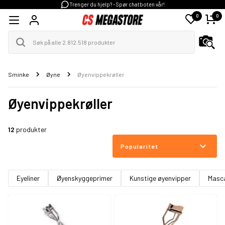
Trenger du hjelp? - Spør chatboten vår!
0
0
Sminke
Øyne
Øyenvippekrøller
Øyenvippekrøller
12
produkter
Popularitet
Eyeliner
Øyenskyggeprimer
Kunstige øyenvipper
Masc