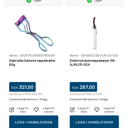
Lager
Lager
Varenr.:
6108775
|
8595017900341
Varenr.:
25149613
|
08-AJMJ31-02A
Gabriella Salvete vippekrøller
Elektrisk øyenvippebøyer 08-
62g
AJMJ31-02A
321,00
267,00
NOK
NOK
eksklusiv MVA 256,80
eksklusiv MVA 213,60
Eventuelt frakt kommer i tillegg.
Eventuelt frakt kommer i tillegg.
Legg til i
Lagre til
Legg til i
Lagre til
liste
senere
liste
senere
LEGG I HANDLEVOGN
LEGG I HANDLEVOGN