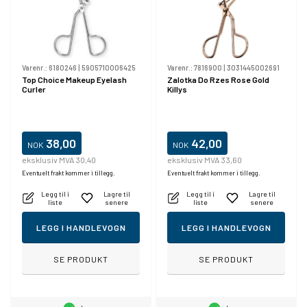
Varenr.:
6180246
|
5905710006425
Varenr.:
7816900
|
3031445002691
Top Choice Makeup Eyelash
Zalotka Do Rzes Rose Gold
Curler
Killys
38,00
42,00
NOK
NOK
eksklusiv MVA 30,40
eksklusiv MVA 33,60
Eventuelt frakt kommer i tillegg.
Eventuelt frakt kommer i tillegg.
Legg til i
Lagre til
Legg til i
Lagre til
liste
senere
liste
senere
LEGG I HANDLEVOGN
LEGG I HANDLEVOGN
SE PRODUKT
SE PRODUKT