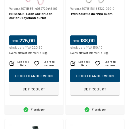
Varenr.:
20711685
|
4059729446497
Varenr.:
20718178
|
88322-090-0
ESSENCE_Lash Curler lash
Twin zalotka do rzęs 16 cm
curler 01 eyelash curler
276,00
188,00
NOK
NOK
eksklusiv MVA 220,80
eksklusiv MVA 150,40
Eventuelt frakt kommer i tillegg.
Eventuelt frakt kommer i tillegg.
Legg til i
Lagre til
Legg til i
Lagre til
liste
senere
liste
senere
LEGG I HANDLEVOGN
LEGG I HANDLEVOGN
SE PRODUKT
SE PRODUKT
Fjernlager
Fjernlager