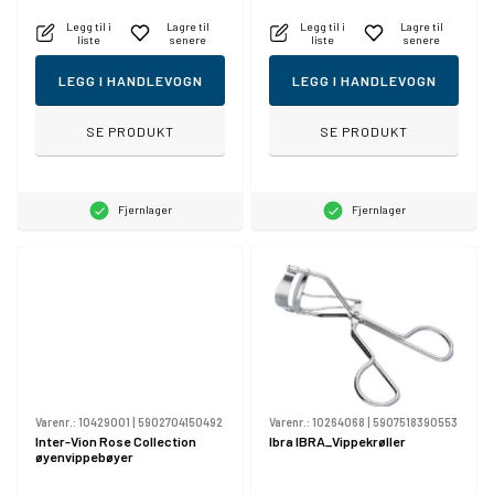
Legg til i
Lagre til
Legg til i
Lagre til
liste
senere
liste
senere
LEGG I HANDLEVOGN
LEGG I HANDLEVOGN
SE PRODUKT
SE PRODUKT
Fjernlager
Fjernlager
Varenr.:
10429001
|
5902704150492
Varenr.:
10264068
|
5907518390553
Inter-Vion Rose Collection
Ibra IBRA_Vippekrøller
øyenvippebøyer