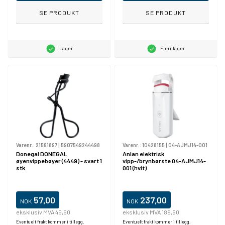
SE PRODUKT
SE PRODUKT
Lager
Fjernlager
Varenr.:
21561897
|
5907549244498
Varenr.:
10428155
|
04-AJMJ14-001
Donegal DONEGAL
Anlan elektrisk
øyenvippebøyer (4449) - svart 1
vipp-/brynbørste 04-AJMJ14-
stk
001 (hvit)
57,00
237,00
NOK
NOK
eksklusiv MVA 45,60
eksklusiv MVA 189,60
Eventuelt frakt kommer i tillegg.
Eventuelt frakt kommer i tillegg.