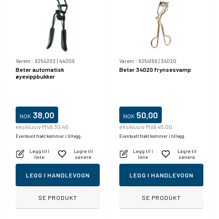
Varenr.:
9254202
|
44009
Varenr.:
9254199
|
34020
Beter automatisk
Beter 34020 frynsesvamp
øyevippbukker
38,00
50,00
NOK
NOK
eksklusiv MVA 30,40
eksklusiv MVA 40,00
Eventuelt frakt kommer i tillegg.
Eventuelt frakt kommer i tillegg.
Legg til i
Lagre til
Legg til i
Lagre til
liste
senere
liste
senere
LEGG I HANDLEVOGN
LEGG I HANDLEVOGN
SE PRODUKT
SE PRODUKT