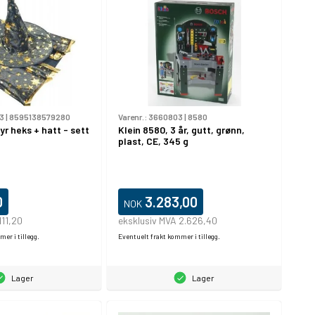
3
|
8595138579280
Varenr.:
3660803
|
8580
r heks + hatt - sett
Klein 8580, 3 år, gutt, grønn,
plast, CE, 345 g
0
3.283,00
NOK
111,20
eksklusiv MVA 2.626,40
er i tillegg.
Eventuelt frakt kommer i tillegg.
Lager
Lager