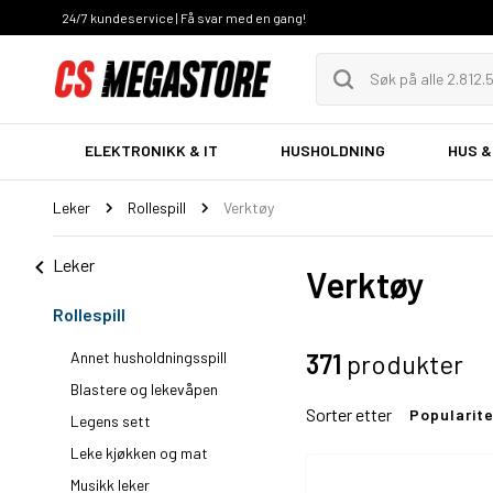
24/7 kundeservice | Få svar med en gang!
ELEKTRONIKK & IT
HUSHOLDNING
HUS &
Leker
Rollespill
Verktøy
Leker
Verktøy
Rollespill
Annet husholdningsspill
371
produkter
Blastere og lekevåpen
Sorter etter
Popularit
Legens sett
Leke kjøkken og mat
Musikk leker