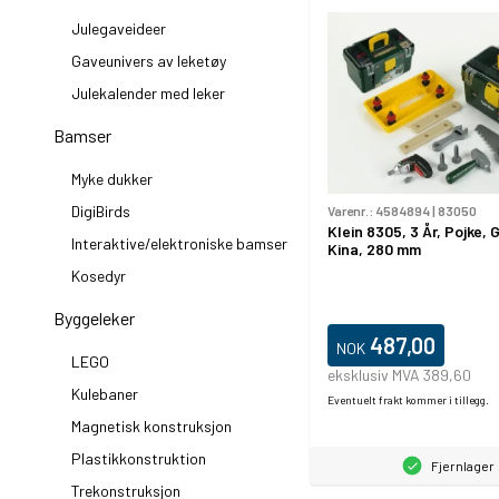
Julegaveideer
Gaveunivers av leketøy
Julekalender med leker
Bamser
Myke dukker
DigiBirds
Varenr.:
4584894
|
83050
Klein 8305, 3 År, Pojke, G
Interaktive/elektroniske bamser
Kina, 280 mm
Kosedyr
Byggeleker
487,00
NOK
LEGO
eksklusiv MVA 389,60
Kulebaner
Eventuelt frakt kommer i tillegg.
Magnetisk konstruksjon
Plastikkonstruktion
Fjernlager
Trekonstruksjon