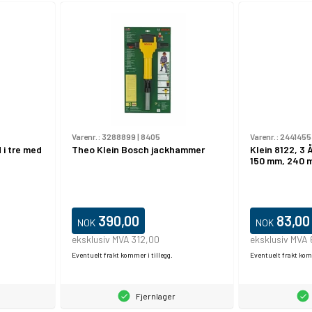
Varenr.:
3288899
|
8405
Varenr.:
2441455
 i tre med
Theo Klein Bosch jackhammer
Klein 8122, 3 
150 mm, 240 
390,00
83,00
NOK
NOK
eksklusiv MVA 312,00
eksklusiv MVA
Eventuelt frakt kommer i tillegg.
Eventuelt frakt komm
Fjernlager