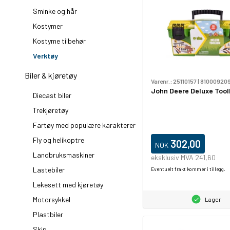
Sminke og hår
Kostymer
Kostyme tilbehør
Verktøy
Biler & kjøretøy
Varenr.:
25110157
|
81000920
John Deere Deluxe Tool
Diecast biler
Trekjøretøy
Fartøy med populære karakterer
Fly og helikoptre
302,00
NOK
Landbruksmaskiner
eksklusiv MVA 241,60
Lastebiler
Eventuelt frakt kommer i tillegg.
Lekesett med kjøretøy
Motorsykkel
Lager
Plastbiler
Skip