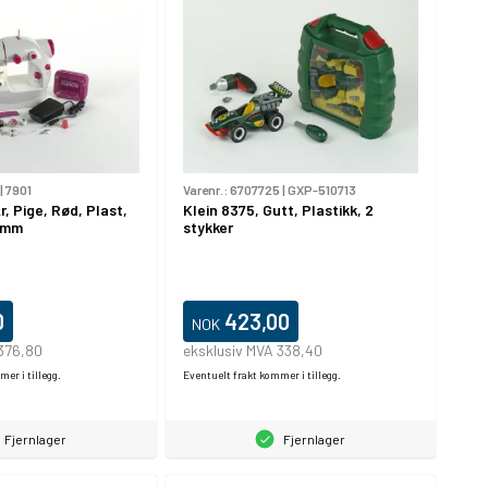
|
7901
Varenr.:
6707725
|
GXP-510713
r, Pige, Rød, Plast,
Klein 8375, Gutt, Plastikk, 2
0 mm
stykker
0
423,00
NOK
 376,80
eksklusiv MVA 338,40
er i tillegg.
Eventuelt frakt kommer i tillegg.
Fjernlager
Fjernlager