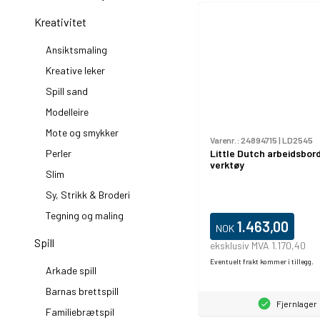
Kreativitet
Ansiktsmaling
Kreative leker
Spill sand
Modelleire
Mote og smykker
Varenr.:
24894715
|
LD2545
Perler
Little Dutch arbeidsbord
verktøy
Slim
Sy, Strikk & Broderi
Tegning og maling
1.463,00
NOK
Spill
eksklusiv MVA 1.170,40
Eventuelt frakt kommer i tillegg.
Arkade spill
Barnas brettspill
Fjernlager
Familiebrætspil