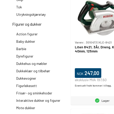
Tok
Utrykningskjøretøy
Figurer og dukker
Action figurer
Baby dukker
Varenr.:
3010473
|
KLE-8421
Liten 8421, 3År, Dreng, 
Barbie
40mm, 125mm
Dyrefigurer
Dukkehus og møbler
Dukkeklær og tilbehør
247,00
NOK
Dukkevogner
eksklusiv MVA 197,60
Figurlekesett
Eventuelt frakt kommer i tillegg.
Frisør- og sminkehoder
Interaktive dukker og figurer
Lager
Mote dukker