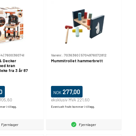
34
|
7600360741
Varenr.:
7036360
|
5704976072812
& Decker
Mummitrollet hammerbrett
med kran
eke fra 3 år 87
0
277,00
NOK
 705,60
eksklusiv MVA 221,60
er i tillegg.
Eventuelt frakt kommer i tillegg.
Fjernlager
Fjernlager