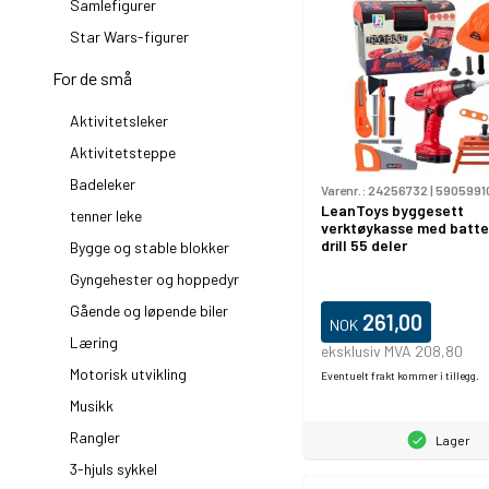
Samlefigurer
Star Wars-figurer
For de små
Aktivitetsleker
Aktivitetsteppe
Badeleker
Varenr.:
24256732
|
5905991
LeanToys byggesett
tenner leke
verktøykasse med batte
drill 55 deler
Bygge og stable blokker
Gyngehester og hoppedyr
Gående og løpende biler
261,00
NOK
Læring
eksklusiv MVA 208,80
Motorisk utvikling
Eventuelt frakt kommer i tillegg.
Musikk
Rangler
Lager
3-hjuls sykkel