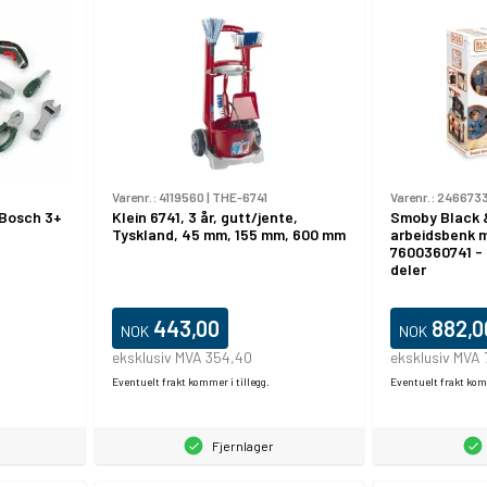
Varenr.:
4119560
|
THE-6741
Varenr.:
246673
 Bosch 3+
Klein 6741, 3 år, gutt/jente,
Smoby Black 
Tyskland, 45 mm, 155 mm, 600 mm
arbeidsbenk 
7600360741 - l
deler
443,00
882,0
NOK
NOK
eksklusiv MVA 354,40
eksklusiv MVA
Eventuelt frakt kommer i tillegg.
Eventuelt frakt komm
Fjernlager