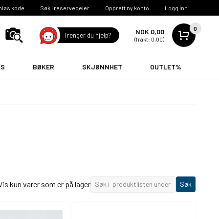
nløs kode
Søk i reservedeler
Opprett ny konto
Logg inn
0
NOK 0,00
Trenger du hjelp?
(frakt: 0,00)
VS
BØKER
SKJØNNHET
OUTLET%
Vis kun varer som er på lager
Søk