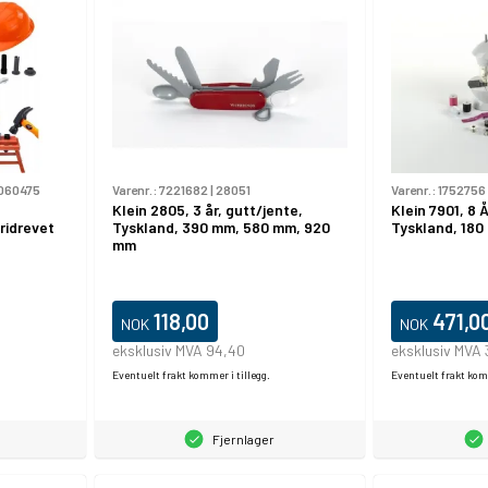
060475
Varenr.:
7221682
|
28051
Varenr.:
1752756
Klein 2805, 3 år, gutt/jente,
Klein 7901, 8 Å
ridrevet
Tyskland, 390 mm, 580 mm, 920
Tyskland, 18
mm
118,00
471,0
NOK
NOK
eksklusiv MVA 94,40
eksklusiv MVA
Eventuelt frakt kommer i tillegg.
Eventuelt frakt komm
Fjernlager