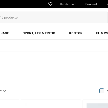
Kundecenter
Gavekort
In
 HAGE
SPORT, LEK & FRITID
KONTOR
EL & V
et