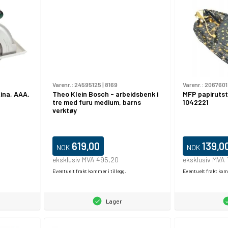
Varenr.:
24595125
|
8169
Varenr.:
2067601
Kina, AAA,
Theo Klein Bosch - arbeidsbenk i
MFP papirutsty
tre med furu medium, barns
1042221
verktøy
619,00
139,0
NOK
NOK
eksklusiv MVA 495,20
eksklusiv MVA 
Eventuelt frakt kommer i tillegg.
Eventuelt frakt komm
Lager