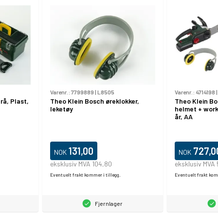
Varenr.:
7799889
|
L8505
Varenr.:
4714198
rå, Plast,
Theo Klein Bosch øreklokker,
Theo Klein Bo
leketøy
helmet + work
år, AA
131,00
727,0
NOK
NOK
eksklusiv MVA 104,80
eksklusiv MVA 
Eventuelt frakt kommer i tillegg.
Eventuelt frakt komm
Fjernlager