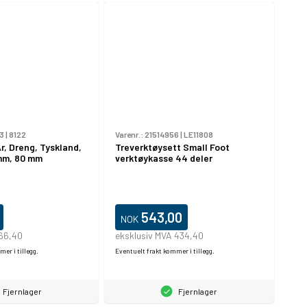
3
|
8122
Varenr.:
21514956
|
LE11808
År, Dreng, Tyskland,
Treverktøysett Small Foot
mm, 80 mm
verktøykasse 44 deler
543,00
NOK
 66,40
eksklusiv MVA 434,40
er i tillegg.
Eventuelt frakt kommer i tillegg.
Fjernlager
Fjernlager