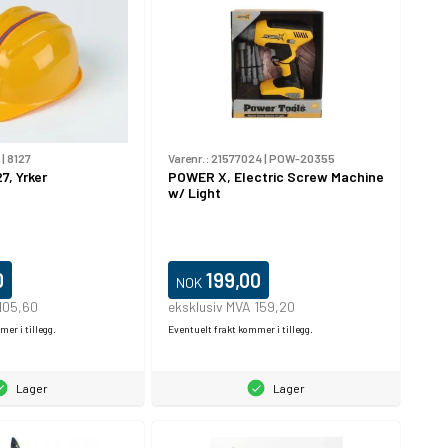
|
8127
Varenr.:
21577024
|
POW-20355
7, Yrker
POWER X, Electric Screw Machine
w/ Light
0
199,00
NOK
105,60
eksklusiv MVA 159,20
er i tillegg.
Eventuelt frakt kommer i tillegg.
Lager
Lager