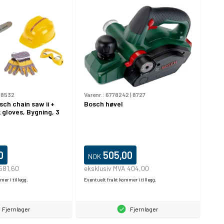
|
8532
Varenr.:
6778242
|
8727
sch chain saw ii +
Bosch høvel
 gloves, Bygning, 3
0
505,00
NOK
581,60
eksklusiv MVA 404,00
er i tillegg.
Eventuelt frakt kommer i tillegg.
Fjernlager
Fjernlager