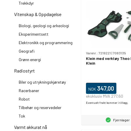
Trekkdyr
Vitenskap & Oppdagelse
Biologi, geologi og arkeologi
Eksperimentsett
Elektronikk og programmering
Geografi
Varenr.:
7219221
|
7083135
Klein med verktøy Theo
Grønn energi
Klein
Radiostyrt
Biler og utrykningskjøretøy
347,00
NOK
Racerbaner
eksklusiv MVA 277,60
Robot
Eventuelt frakt kommer i tillegg.
Tilbehør og reservedeler
Tok
Fjernlager
Varmt akkurat nå