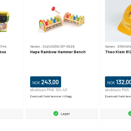
9744
Varenr.:
24243255
|
87-0529
Varenr.:
5150404
box
Hape Rainbow Hammer Bench
Theo Klein 812
243,00
132,0
NOK
NOK
eksklusiv MVA 194,40
eksklusiv MVA 
Eventuelt frakt kommer i tillegg.
Eventuelt frakt komm
Lager