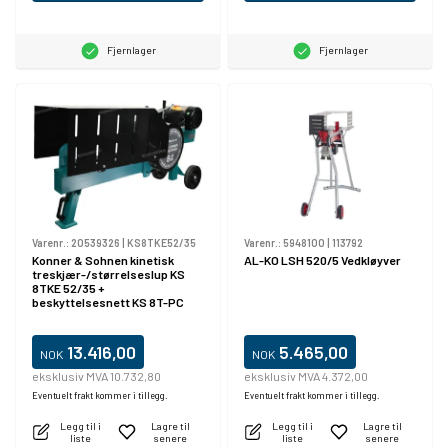
Fjernlager
Fjernlager
Varenr.:
20539326
|
KS8TKE52/35
Varenr.:
5948100
|
113792
Konner & Sohnen kinetisk
AL-KO LSH 520/5 Vedkløyver
treskjær-/størrelseslup KS
8TKE 52/35 +
beskyttelsesnett KS 8T-PC
13.416,00
5.465,00
NOK
NOK
eksklusiv MVA 10.732,80
eksklusiv MVA 4.372,00
Eventuelt frakt kommer i tillegg.
Eventuelt frakt kommer i tillegg.
Legg til i
Lagre til
Legg til i
Lagre til
liste
senere
liste
senere