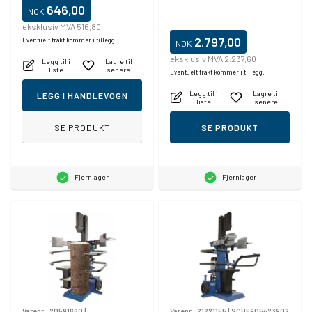
646,00
NOK
eksklusiv MVA 516,80
2.797,00
Eventuelt frakt kommer i tillegg.
NOK
eksklusiv MVA 2.237,60
Legg til i
Lagre til
liste
senere
Eventuelt frakt kommer i tillegg.
Legg til i
Lagre til
LEGG I HANDLEVOGN
liste
senere
SE PRODUKT
SE PRODUKT
Fjernlager
Fjernlager
Varenr.:
20591660
|
Varenr.:
21221155
|
SCH5905423902