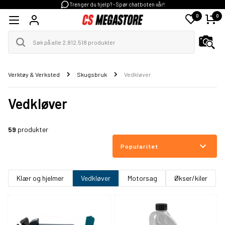
Trenger du hjelp? - Spør chatboten vår!
0
0
Verktøy & Verksted
Skugsbruk
Vedkløver
Vedkløver
59
produkter
Popularitet
Klær og hjelmer
Vedkløver
Motorsag
Økser/kiler