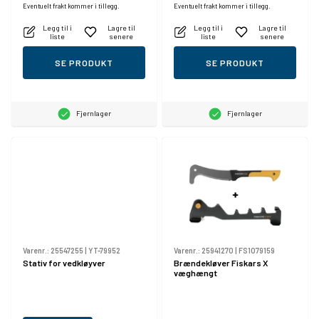
Eventuelt frakt kommer i tillegg.
Eventuelt frakt kommer i tillegg.
Legg til i
Lagre til
Legg til i
Lagre til
liste
senere
liste
senere
SE PRODUKT
SE PRODUKT
Fjernlager
Fjernlager
Varenr.:
25547255
|
YT-79952
Varenr.:
25941270
|
FS1079159
Stativ for vedkløyver
Brændekløver Fiskars X
væghængt