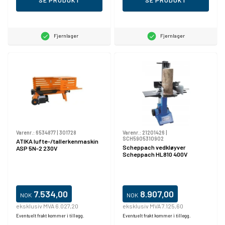
SE PRODUKT
SE PRODUKT
Fjernlager
Fjernlager
Varenr.:
6534877
|
301728
Varenr.:
21201426
|
SCH5905310902
ATIKA lufte-/tallerkenmaskin
Scheppach vedkløyver
ASP 5N-2 230V
Scheppach HL810 400V
7.534,00
8.907,00
NOK
NOK
eksklusiv MVA 6.027,20
eksklusiv MVA 7.125,60
Eventuelt frakt kommer i tillegg.
Eventuelt frakt kommer i tillegg.