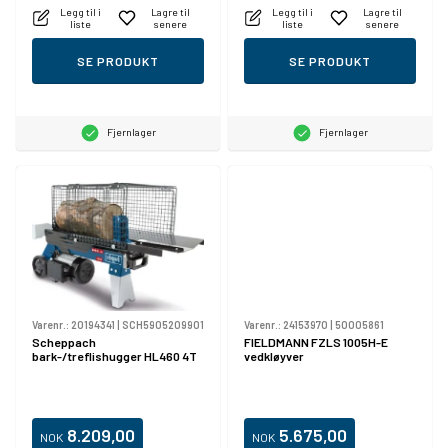
Legg til i
Lagre til
Legg til i
Lagre til
liste
senere
liste
senere
SE PRODUKT
SE PRODUKT
Fjernlager
Fjernlager
Varenr.:
20194341
|
SCH5905209901
Varenr.:
24153970
|
50005861
Scheppach
FIELDMANN FZLS 1005H-E
bark-/treflishugger HL460 4T
vedkløyver
8.209,00
5.675,00
NOK
NOK