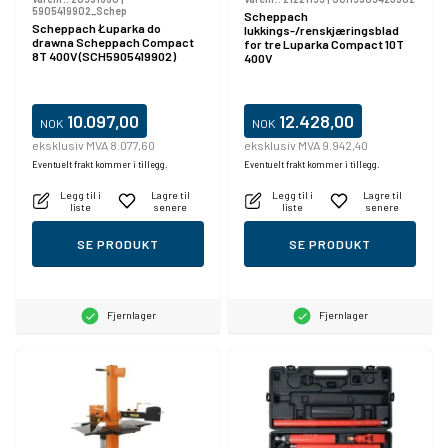
5905419902_Schep
Scheppach
Scheppach Łuparka do
lukkings-/renskjæringsblad
drawna Scheppach Compact
for tre Luparka Compact 10T
8T 400V (SCH5905419902)
400V
10.097,00
12.428,00
NOK
NOK
eksklusiv MVA 8.077,60
eksklusiv MVA 9.942,40
Eventuelt frakt kommer i tillegg.
Eventuelt frakt kommer i tillegg.
Legg til i
Lagre til
Legg til i
Lagre til
liste
senere
liste
senere
SE PRODUKT
SE PRODUKT
Fjernlager
Fjernlager