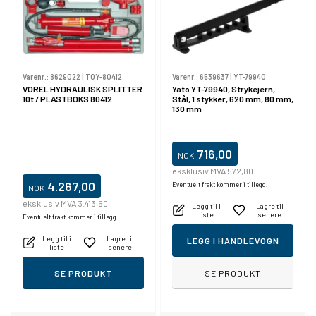
Varenr.:
8629022
|
TOY-80412
Varenr.:
6539637
|
YT-79940
VOREL HYDRAULISK SPLITTER
Yato YT-79940, Strykejern,
10t / PLASTBOKS 80412
Stål, 1 stykker, 620 mm, 80 mm,
130 mm
716,00
NOK
eksklusiv MVA 572,80
4.267,00
Eventuelt frakt kommer i tillegg.
NOK
eksklusiv MVA 3.413,60
Legg til i
Lagre til
liste
senere
Eventuelt frakt kommer i tillegg.
Legg til i
Lagre til
LEGG I HANDLEVOGN
liste
senere
SE PRODUKT
SE PRODUKT