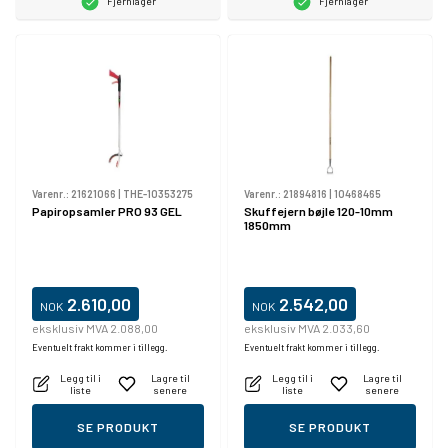
Fjernlager
Fjernlager
Varenr.:
21621066
|
THE-10353275
Varenr.:
21894816
|
10468465
Papiropsamler PRO 93 GEL
Skuffejern bøjle 120-10mm
1850mm
2.610,00
2.542,00
NOK
NOK
eksklusiv MVA 2.088,00
eksklusiv MVA 2.033,60
Eventuelt frakt kommer i tillegg.
Eventuelt frakt kommer i tillegg.
Legg til i
Lagre til
Legg til i
Lagre til
liste
senere
liste
senere
SE PRODUKT
SE PRODUKT