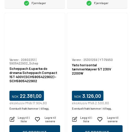
Fjernlager
Fjernlager
Varenr.:
20602251
|
Varenr.:
25301259
|
YT-79950
5905422902_Schep
Yato horisontal
Scheppach Łuparka do
tømmerkløyver 5T 230V
drewna Scheppach Compact
2200W
15T 400V (SCH5905422902) -
SCH5905422902
22.381,00
3.126,00
NOK
NOK
eksklusiv MVA 17.904,80
eksklusiv MVA 2.500,80
Eventuelt frakt kommer i tillegg.
Eventuelt frakt kommer i tillegg.
Legg til i
Lagre til
Legg til i
Lagre til
liste
senere
liste
senere