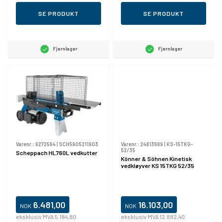
SE PRODUKT
SE PRODUKT
Fjernlager
Fjernlager
Varenr.:
9272564
|
SCH5905211903
Varenr.:
24813689
|
KS-15TKG-
52/35
Scheppach HL760L vedkutter
Könner & Söhnen Kinetisk
vedkløyver KS 15TKG 52/35
6.481,00
16.103,00
NOK
NOK
eksklusiv MVA 5.184,80
eksklusiv MVA 12.882,40