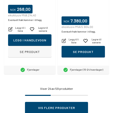
268,00
NOK
eksklusiv MVA 214,40
7.380,00
Eventuelt frakt kommer i tillegg.
NOK
eksklusiv MVA 5.904,00
Legg til i
Lagre til
liste
senere
Eventuelt frakt kommer i tillegg.
Legg til i
Lagre til
LEGG I HANDLEVOGN
liste
senere
SE PRODUKT
SE PRODUKT
Fjernlager
Fjernlager (15-24 hverdager)
Viser
24
av 59 produkter
VIS FLERE PRODUKTER