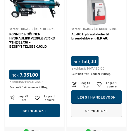
Varenr.:
10136916
|
KS7THE52/30
Varenr.:
1131694
|
ALKODK112893
KÖNNER & SÖHNEN
AL-KO Hydraulikkolie til
HYDRAULIKK VEDKLØVER KS
brændekløver (HLP 46)
7THE 52/30 +
BESKYTTELSESKJOLD
150,00
NOK
eksklusiv MVA 120,00
7.931,00
Eventuelt frakt kommer i tillegg.
NOK
eksklusiv MVA 6.344,80
Legg til i
Lagre til
liste
senere
Eventuelt frakt kommer i tillegg.
Legg til i
Lagre til
LEGG I HANDLEVOGN
liste
senere
SE PRODUKT
SE PRODUKT