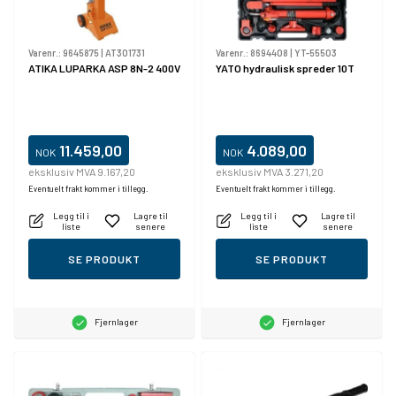
Varenr.:
9645875
|
AT301731
Varenr.:
8694408
|
YT-55503
ATIKA LUPARKA ASP 8N-2 400V
YATO hydraulisk spreder 10T
11.459,00
4.089,00
NOK
NOK
eksklusiv MVA 9.167,20
eksklusiv MVA 3.271,20
Eventuelt frakt kommer i tillegg.
Eventuelt frakt kommer i tillegg.
Legg til i
Lagre til
Legg til i
Lagre til
liste
senere
liste
senere
SE PRODUKT
SE PRODUKT
Fjernlager
Fjernlager