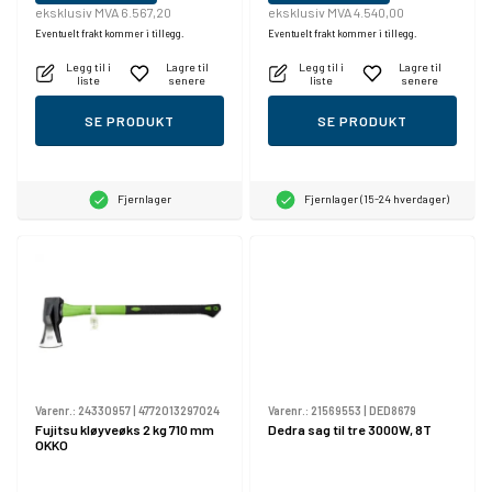
eksklusiv MVA 6.567,20
eksklusiv MVA 4.540,00
Eventuelt frakt kommer i tillegg.
Eventuelt frakt kommer i tillegg.
Legg til i
Lagre til
Legg til i
Lagre til
liste
senere
liste
senere
SE PRODUKT
SE PRODUKT
Fjernlager
Fjernlager (15-24 hverdager)
Varenr.:
24330957
|
4772013297024
Varenr.:
21569553
|
DED8679
Fujitsu kløyveøks 2 kg 710 mm
Dedra sag til tre 3000W, 8T
OKKO