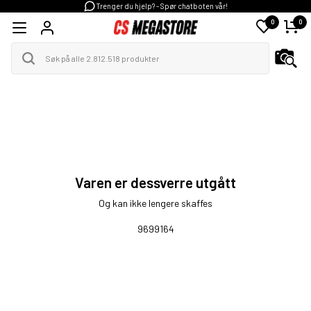
Trenger du hjelp? - Spør chatboten vår!
0
0
Varen er dessverre utgått
Og kan ikke lengere skaffes
9699164