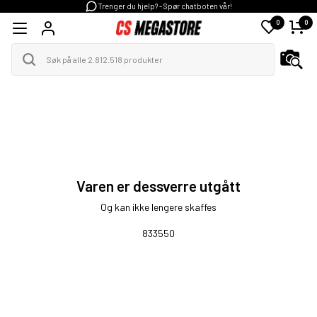
Trenger du hjelp? - Spør chatboten vår!
0
0
Varen er dessverre utgått
Og kan ikke lengere skaffes
833550