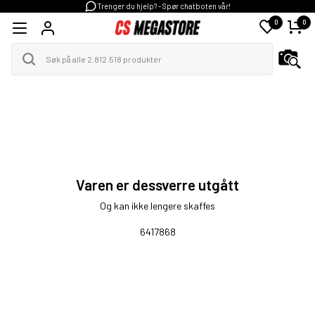
Trenger du hjelp? - Spør chatboten vår!
0
0
Varen er dessverre utgått
Og kan ikke lengere skaffes
6417868