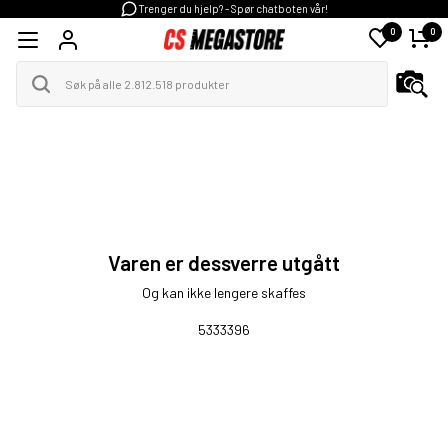
Trenger du hjelp? - Spør chatboten vår!
0
0
Varen er dessverre utgått
Og kan ikke lengere skaffes
5333396