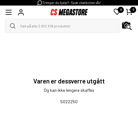
Trenger du hjelp? - Spør chatboten vår!
0
0
Varen er dessverre utgått
Og kan ikke lengere skaffes
5022250