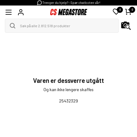
Trenger du hjelp? - Spør chatboten vår!
0
0
Varen er dessverre utgått
Og kan ikke lengere skaffes
25432329