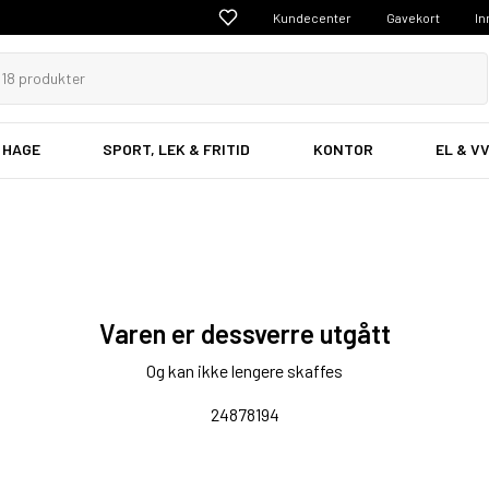
Kundecenter
Gavekort
In
 HAGE
SPORT, LEK & FRITID
KONTOR
EL & V
Varen er dessverre utgått
Og kan ikke lengere skaffes
24878194