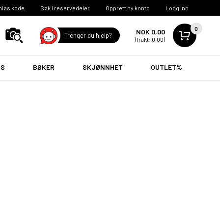
nløs kode
Søk i reservedeler
Opprett ny konto
Logg inn
0
NOK 0,00
Trenger du hjelp?
(frakt: 0,00)
VS
BØKER
SKJØNNHET
OUTLET%