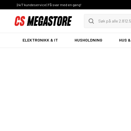
24/7 kundeservice | Få svar med en gang!
ELEKTRONIKK & IT
HUSHOLDNING
HUS &