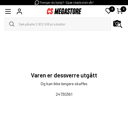
Trenger du hjelp? - Spør chatboten vår!
0
0
Varen er dessverre utgått
Og kan ikke lengere skaffes
24730361