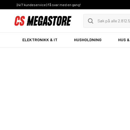
24/7 kundeservice | Få svar med en gang!
ELEKTRONIKK & IT
HUSHOLDNING
HUS &