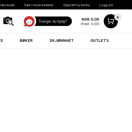
nløs kode
Søk i reservedeler
Opprett ny konto
Logg inn
0
NOK 0,00
Trenger du hjelp?
(frakt: 0,00)
VS
BØKER
SKJØNNHET
OUTLET%