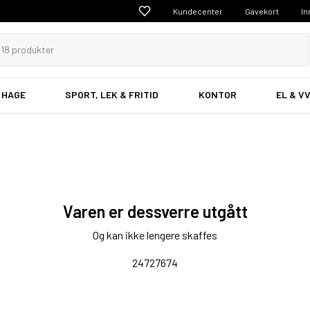
Kundecenter
Gavekort
In
 HAGE
SPORT, LEK & FRITID
KONTOR
EL & V
Varen er dessverre utgått
Og kan ikke lengere skaffes
24727674