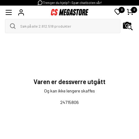
Trenger du hjelp? - Spør chatboten vår!
0
0
Varen er dessverre utgått
Og kan ikke lengere skaffes
24715806