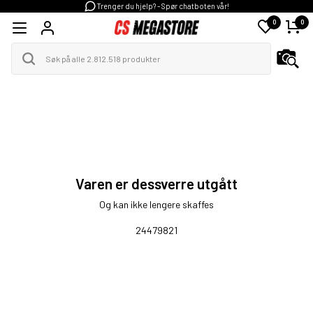
Trenger du hjelp? - Spør chatboten vår!
0
0
Varen er dessverre utgått
Og kan ikke lengere skaffes
24479821