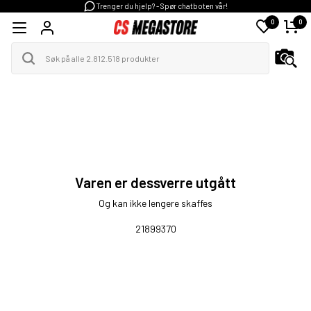
Trenger du hjelp? - Spør chatboten vår!
0
0
Varen er dessverre utgått
Og kan ikke lengere skaffes
21899370