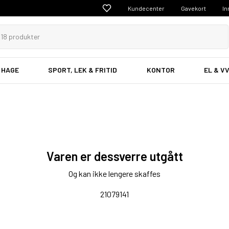
Kundecenter
Gavekort
In
 HAGE
SPORT, LEK & FRITID
KONTOR
EL & V
Varen er dessverre utgått
Og kan ikke lengere skaffes
21079141