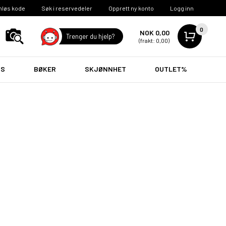
nløs kode
Søk i reservedeler
Opprett ny konto
Logg inn
0
NOK 0,00
Trenger du hjelp?
(frakt: 0,00)
VS
BØKER
SKJØNNHET
OUTLET%