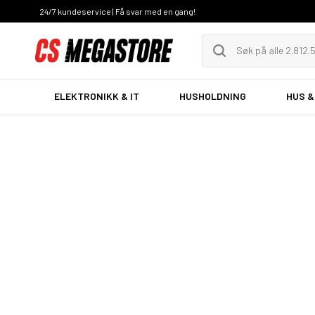
24/7 kundeservice | Få svar med en gang!
ELEKTRONIKK & IT
HUSHOLDNING
HUS &