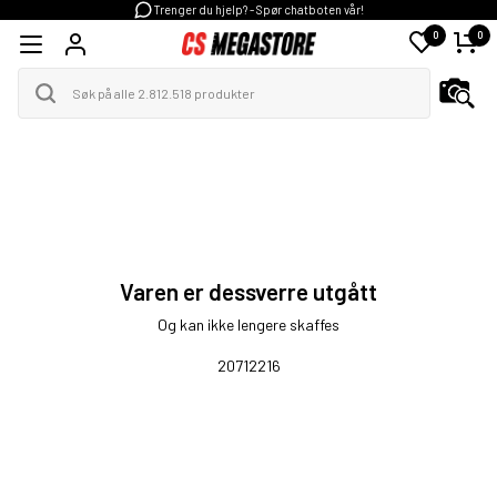
Trenger du hjelp? - Spør chatboten vår!
0
0
Varen er dessverre utgått
Og kan ikke lengere skaffes
20712216