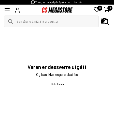
Trenger du hjelp? - Spør chatboten vår!
0
0
Varen er dessverre utgått
Og kan ikke lengere skaffes
1440666