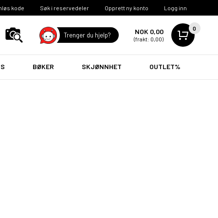
nløs kode
Søk i reservedeler
Opprett ny konto
Logg inn
0
NOK 0,00
Trenger du hjelp?
(frakt: 0,00)
VS
BØKER
SKJØNNHET
OUTLET%