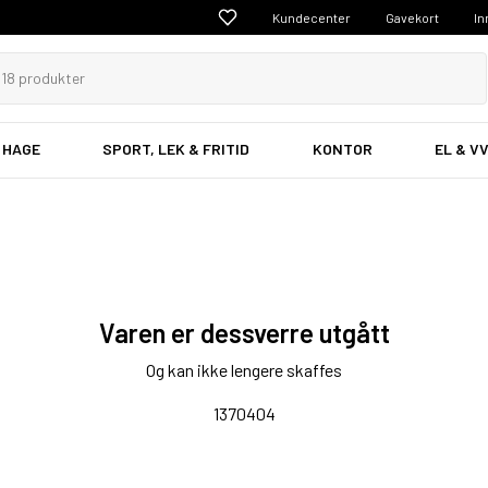
Kundecenter
Gavekort
In
 HAGE
SPORT, LEK & FRITID
KONTOR
EL & V
Varen er dessverre utgått
Og kan ikke lengere skaffes
1370404