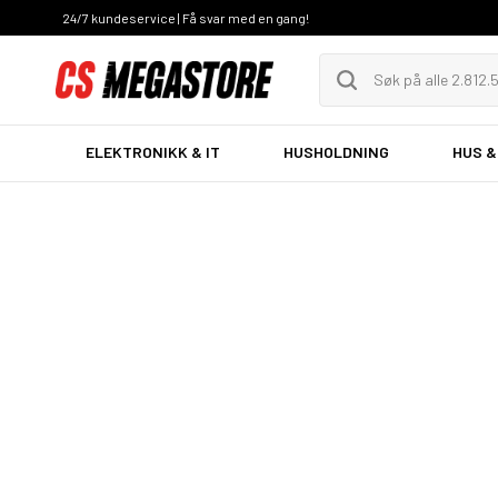
24/7 kundeservice | Få svar med en gang!
ELEKTRONIKK & IT
HUSHOLDNING
HUS &