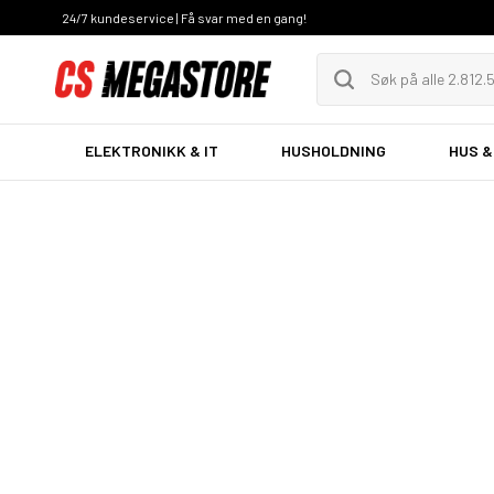
24/7 kundeservice | Få svar med en gang!
ELEKTRONIKK & IT
HUSHOLDNING
HUS &