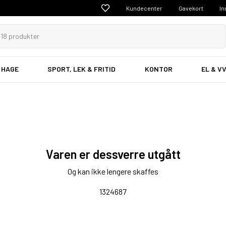
Kundecenter
Gavekort
In
 HAGE
SPORT, LEK & FRITID
KONTOR
EL & V
Varen er dessverre utgått
Og kan ikke lengere skaffes
1324687