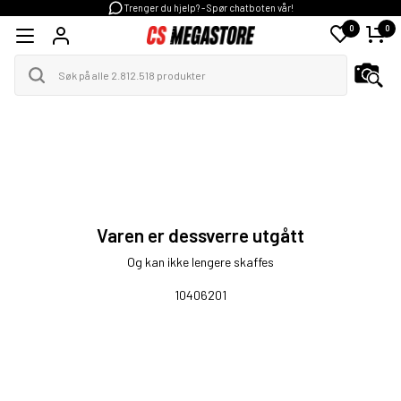
Trenger du hjelp? - Spør chatboten vår!
0
0
Varen er dessverre utgått
Og kan ikke lengere skaffes
10406201