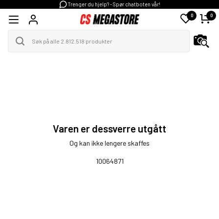
Trenger du hjelp? - Spør chatboten vår!
0
0
Varen er dessverre utgått
Og kan ikke lengere skaffes
10064871