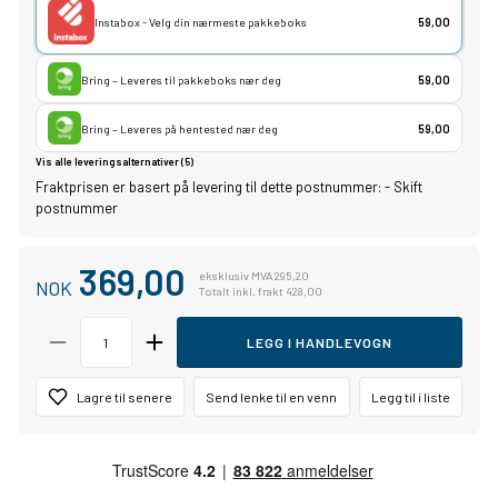
Instabox - Velg din nærmeste pakkeboks
59,00
Bring – Leveres til pakkeboks nær deg
59,00
Bring – Leveres på hentested nær deg
59,00
Vis alle leveringsalternativer (5)
Fraktprisen er basert på levering til dette postnummer:
-
Skift
postnummer
369,00
eksklusiv MVA 295,20
NOK
Totalt inkl. frakt 428,00
LEGG I HANDLEVOGN
Lagre til senere
Send lenke til en venn
Legg til i liste