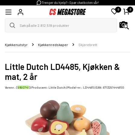
Trenger du hjelp? - Spør chatboten vår!
0
0
Kjøkkenutstyr
Kjøkkenredskaper
Skjerebrett
Little Dutch LD4485, Kjøkken &
mat, 2 år
Varenr.: [
9690741
] | Producent:
Little Dutch
| Model-nr.:
LD4485
| EAN:
8713291444850