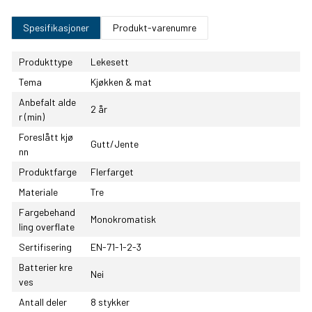
Spesifikasjoner
Produkt-varenumre
Produkttype
Lekesett
Tema
Kjøkken & mat
Anbefalt alde
2 år
r (min)
Foreslått kjø
Gutt/Jente
nn
Produktfarge
Flerfarget
Materiale
Tre
Fargebehand
Monokromatisk
ling overflate
Sertifisering
EN-71-1-2-3
Batterier kre
Nei
ves
Antall deler
8 stykker